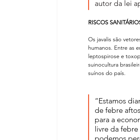
autor da lei 
RISCOS SANITÁRIO
Os javalis são vetor
humanos. Entre as en
leptospirose e toxo
suinocultura brasile
suínos do país.
“Estamos dian
de febre afto
para a econom
livre da febre
podemos perd