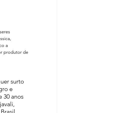
seres 
ssica, 
co a 
or produtor de 
uer surto 
gro e 
e 30 anos 
avali, 
rasil 