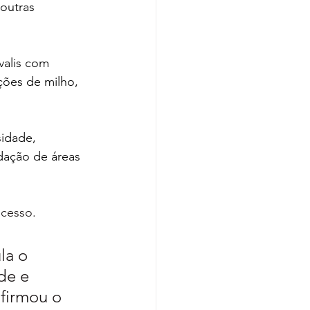
outras 
valis com 
ões de milho, 
idade, 
dação de áreas 
cesso. 
la o 
de e 
firmou o 