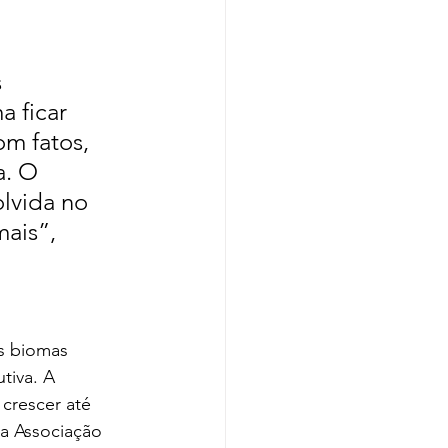
 
a ficar 
m fatos, 
. O 
lvida no 
ais”, 
s biomas 
tiva. A 
 crescer até 
a Associação 