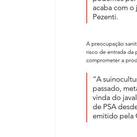
acaba com o ja
Pezenti.
A preocupação sanitá
risco de entrada da 
comprometer a produ
“A suinocultu
passado, met
vinda do javal
de PSA desde
emitido pela