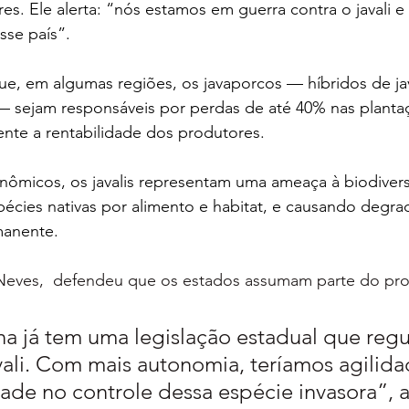
es. Ele alerta: “nós estamos em guerra contra o javali e 
sse país”.
e, em algumas regiões, os javaporcos — híbridos de ja
 sejam responsáveis por perdas de até 40% nas plantaç
nte a rentabilidade dos produtores.
ômicos, os javalis representam uma ameaça à biodivers
cies nativas por alimento e habitat, e causando degra
manente.
eves,  defendeu que os estados assumam parte do pro
na já tem uma legislação estadual que regu
ali. Com mais autonomia, teríamos agilida
dade no controle dessa espécie invasora”, a