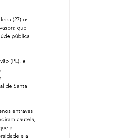
ira (27) os 
nvasora que 
aúde pública 
vão (PL), e 
; 
a 
al de Santa 
nos entraves 
diram cautela, 
que a 
rsidade e a 