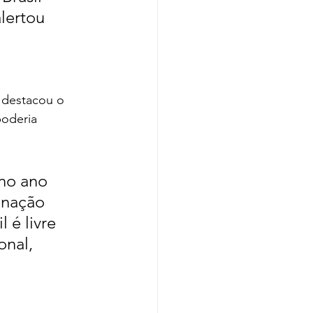
lertou 
 destacou o 
poderia 
no ano 
inação 
 é livre 
nal, 