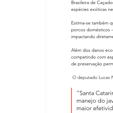
Brasileira de Caçador
espécies exóticas ne
Estima-se também qu
porcos domésticos —
impactando diretame
Além dos danos econ
competindo com espé
de preservação per
O deputado Lucas N
“Santa Catari
manejo do jav
maior efetivi