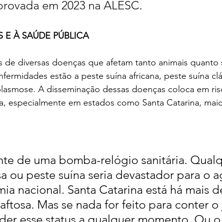
aprovada em 2023 na ALESC.
S E À SAÚDE PÚBLICA
es de diversas doenças que afetam tanto animais quanto 
fermidades estão a peste suína africana, peste suína clá
plasmose. A disseminação dessas doenças coloca em ris
ira, especialmente em estados como Santa Catarina, mai
te de uma bomba-relógio sanitária. Qualq
sa ou peste suína seria devastador para o a
ia nacional. Santa Catarina está há mais d
 aftosa. Mas se nada for feito para conter o j
er esse status a qualquer momento. Ou o B