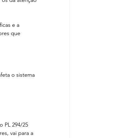
e os da atenção 
icas e a 
ores que 
feta o sistema 
o PL 294/25 
s, vai para a 