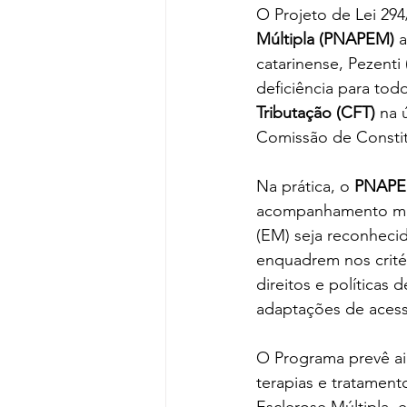
O Projeto de Lei 294
Múltipla (PNAPEM)
 
catarinense, Pezenti
deficiência para todo
Tributação (CFT) 
na 
Comissão de Constit
Na prática, o 
PNAP
acompanhamento multi
(EM) seja reconheci
enquadrem nos critéri
direitos e políticas
adaptações de acessi
O Programa prevê ain
terapias e tratamen