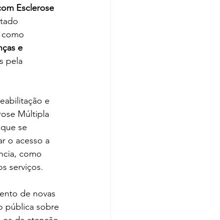
com Esclerose 
tado 
a como 
nças e 
s pela 
eabilitação e 
ose Múltipla 
 que se 
ar o acesso a 
ência, como 
s serviços.
mento de novas 
 pública sobre 