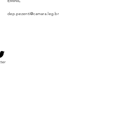
EMAIL
dep.pezenti@camara.leg.br
tter