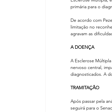
Esclerose Múltipla, 
primária para o diag
De acordo com Pezenti
limitação no reconhe
agravam as dificulda
A DOENÇA
A Esclerose Múltipla
nervoso central, imp
diagnosticados. A do
TRAMITAÇÃO
Após passar pela aná
seguirá para o Senad