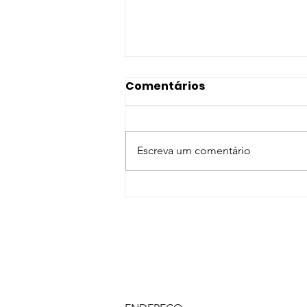
Comentários
Escreva um comentário
Deputado Pezenti é
confirmado como
candidato à reeleição