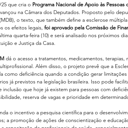
/25 que cria o 
Programa Nacional de Apoio às Pessoas 
avançou na Câmara dos Deputados. Proposto pelo depu
 (MDB), o texto, que também define a esclerose múltipl
s os efeitos legais, 
foi aprovado pela Comissão de Fina
última quarta-feira (10) e será analisado nos próximos dia
uição e Justiça da Casa.
EM
 dá o acesso a tratamentos, medicamentos, terapias, r
profissional. Além disso, o projeto prevê que a Escler
da como deficiência quando a condição gerar limitações
os já previstos na legislação brasileira. Isso pode facilit
 de inclusão que hoje já existem para pessoas com defici
bilidade, reserva de vagas e prioridade em determinado
da o incentivo a pesquisa científica para o desenvolvi
tos; a promoção de ações de conscientização e educação