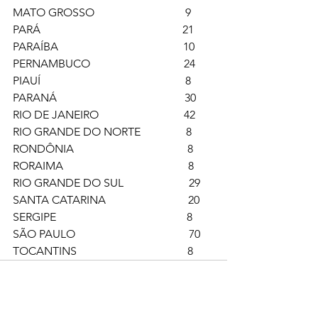
MATO GROSSO                                9
PARÁ                                                  21
PARAÍBA                                            10
PERNAMBUCO                                 24
PIAUÍ                                                   8
PARANÁ                                             30
RIO DE JANEIRO                              42
RIO GRANDE DO NORTE                8
RONDÔNIA                                        8
RORAIMA                                            8
RIO GRANDE DO SUL                       29
SANTA CATARINA                             20
SERGIPE                                              8
SÃO PAULO                                        70
TOCANTINS                                       8