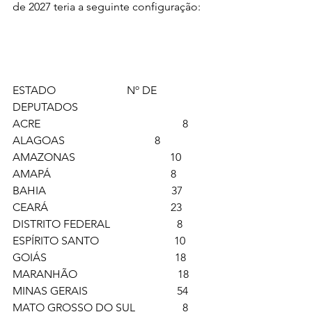
de 2027 teria a seguinte configuração:
ESTADO			 Nº DE 
DEPUTADOS
ACRE 		                               8
ALAGOAS	                               8
AMAZONAS                                  10
AMAPÁ                                           8
BAHIA                                             37
CEARÁ                                            23
DISTRITO FEDERAL                        8
ESPÍRITO SANTO                           10
GOIÁS                                              18
MARANHÃO                                    18
MINAS GERAIS                                54
MATO GROSSO DO SUL                 8